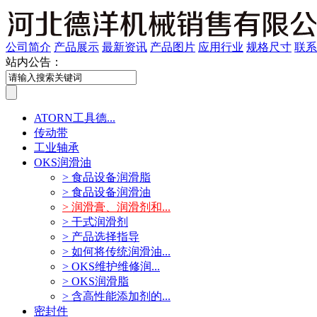
公司简介
产品展示
最新资讯
产品图片
应用行业
规格尺寸
联系
站内公告：
ATORN工具德...
传动带
工业轴承
OKS润滑油
> 食品设备润滑脂
> 食品设备润滑油
> 润滑膏、润滑剂和...
> 干式润滑剂
> 产品选择指导
> 如何将传统润滑油...
> OKS维护维修润...
> OKS润滑脂
> 含高性能添加剂的...
密封件